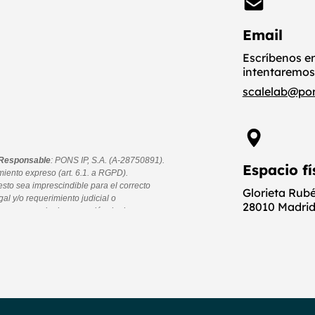
Email
Escríbenos e
intentaremos
scalelab@po
Espacio fí
Glorieta Rub
28010 Madrid