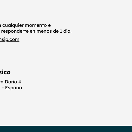
n cualquier momento e
 responderte en menos de 1 día.
nsip.com
sico
én Darío 4
 – España