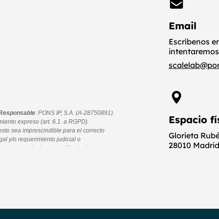
Email
Escríbenos e
intentaremos
scalelab@po
Espacio fí
Glorieta Rub
28010 Madrid